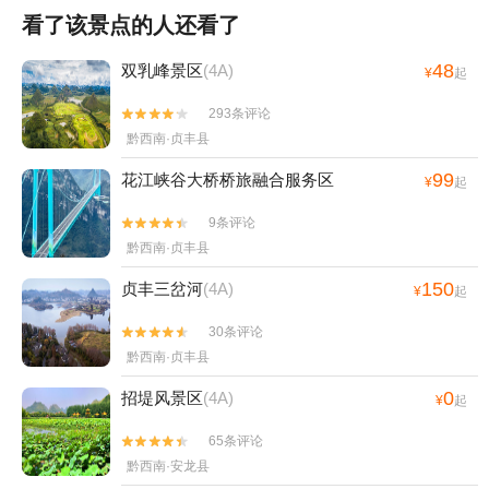
看了该景点的人还看了
48
双乳峰景区
(4A)
¥
起
293条评论


黔西南·贞丰县
99
花江峡谷大桥桥旅融合服务区
¥
起
9条评论


黔西南·贞丰县
150
贞丰三岔河
(4A)
¥
起
30条评论


黔西南·贞丰县
0
招堤风景区
(4A)
¥
起
65条评论


黔西南·安龙县