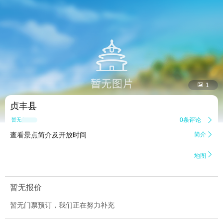


1
贞丰县
0条评论

暂无点评
查看景点简介及开放时间
简介


地图
暂无报价
暂无门票预订，我们正在努力补充