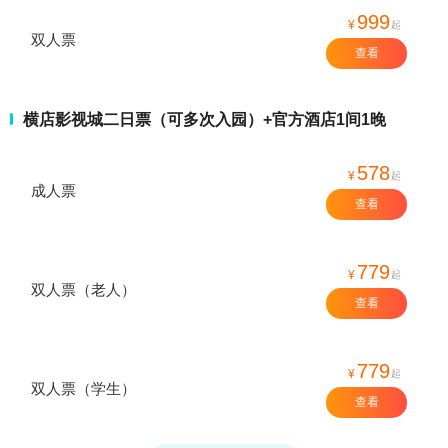
999
¥
起
双人票
查看
横店影视城二日票（可多次入园）+官方酒店1间1晚
578
¥
起
成人票
查看
779
¥
起
双人票（老人）
查看
779
¥
起
双人票（学生）
查看