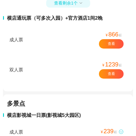
查看剩余1个

横店通玩票（可多次入园）+官方酒店1间2晚
866
¥
起
成人票
查看
1239
¥
起
双人票
查看
多景点
横店影视城一日票(影视城5大园区)
239
成人票

¥
起