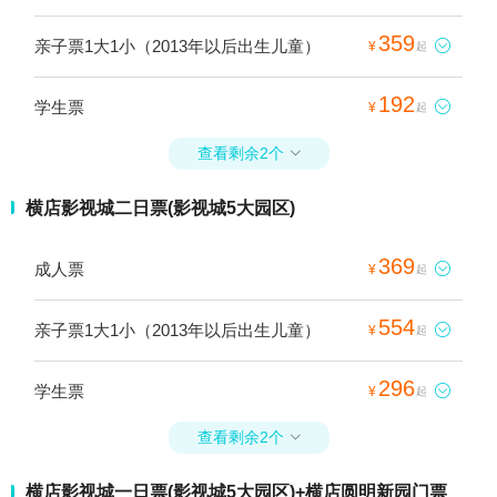
359
亲子票1大1小（2013年以后出生儿童）

¥
起
192
学生票

¥
起
查看剩余2个

横店影视城二日票(影视城5大园区)
369
成人票

¥
起
554
亲子票1大1小（2013年以后出生儿童）

¥
起
296
学生票

¥
起
查看剩余2个

横店影视城一日票(影视城5大园区)+横店圆明新园门票