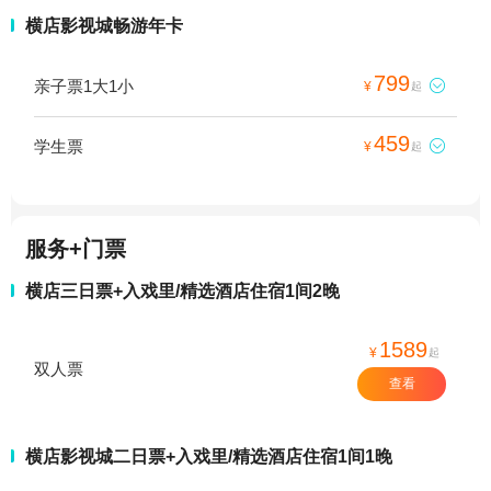
横店影视城畅游年卡
799
亲子票1大1小

¥
起
459
学生票

¥
起
服务+门票
横店三日票+入戏里/精选酒店住宿1间2晚
1589
¥
起
双人票
查看
横店影视城二日票+入戏里/精选酒店住宿1间1晚