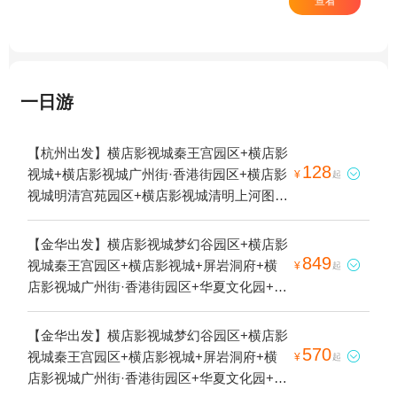
查看
一日游
【杭州出发】横店影视城秦王宫园区+横店影
128
视城+横店影视城广州街·香港街园区+横店影

¥
起
视城明清宫苑园区+横店影视城清明上河图园
区1日游
【金华出发】横店影视城梦幻谷园区+横店影
849
视城秦王宫园区+横店影视城+屏岩洞府+横

¥
起
店影视城广州街·香港街园区+华夏文化园+横
店影视城明清宫苑园区+横店影视城清明上河
图园区+横店圆明新园·夏苑+横店圆明新园·
【金华出发】横店影视城梦幻谷园区+横店影
春苑+横店梦泉谷+横店国际马戏城(原梦外
570
视城秦王宫园区+横店影视城+屏岩洞府+横

¥
起
滩)1日游
店影视城广州街·香港街园区+华夏文化园+横