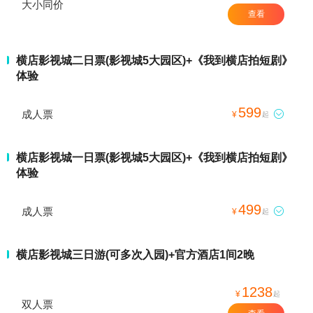
大小同价
查看
横店影视城二日票(影视城5大园区)+《我到横店拍短剧》
体验
599
成人票

¥
起
横店影视城一日票(影视城5大园区)+《我到横店拍短剧》
体验
499
成人票

¥
起
横店影视城三日游(可多次入园)+官方酒店1间2晚
1238
¥
起
双人票