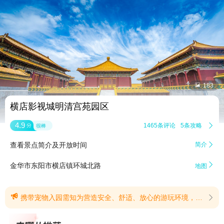


183
横店影视城明清宫苑园区
4.9
1465条评论
5条攻略

分
很棒
查看景点简介及开放时间
简介


金华市东阳市横店镇环城北路
地图

携带宠物入园需知为营造安全、舒适、放心的游玩环境，切实保障广大游客朋友的游玩安全，对携带宠物要求做以下温馨提示:1.体重在5公斤以下，肩高不超过25厘米体长不超过50厘米的健康小型宠物犬，在签订《宠物协议书》后可随游客进入园区;中大型宠物犬谢绝入园。2.梦泉谷园区、横店国际马戏城园区谢绝携带宠物入园。3.梦幻谷园区正门口有宠物寄存点，寄存数量有限。4.所有儿童游乐场所，谢绝携带宠物入内。5.携带宠物游客请遵守园区规定，爱护环境卫生，游玩期间请照看好宠物犬类，以防丢失或攻击他人，因此产生的后果需游客自行承担全部责任。感谢您的配合
