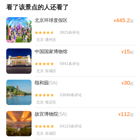
看了该景点的人还看了
445.2
北京环球度假区
¥
起
3923条评论


北京·通州区
15
中国国家博物馆
¥
起
5941条评论


北京·东城区
30
颐和园
(5A)
¥
起
33699条评论


北京·海淀区
112
故宫博物院
(5A)
¥
起
54123条评论


北京·东城区