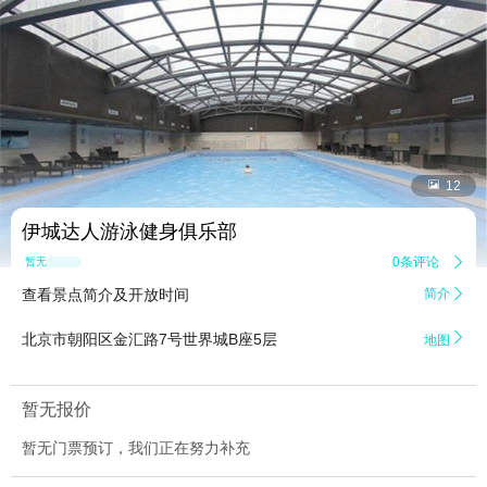


12
伊城达人游泳健身俱乐部
0条评论

暂无点评
查看景点简介及开放时间
简介


北京市朝阳区金汇路7号世界城B座5层
地图
暂无报价
暂无门票预订，我们正在努力补充