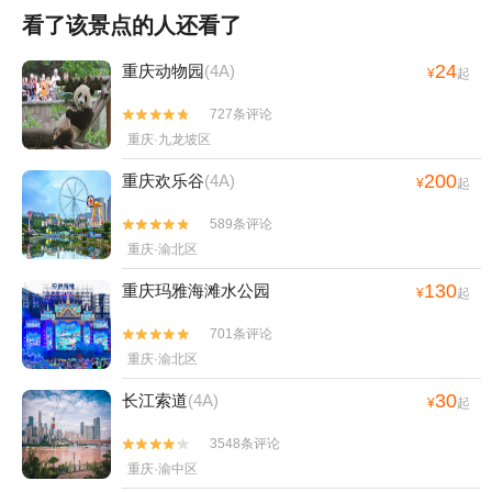
看了该景点的人还看了
24
重庆动物园
(4A)
¥
起
727条评论


重庆·九龙坡区
200
重庆欢乐谷
(4A)
¥
起
589条评论


重庆·渝北区
130
重庆玛雅海滩水公园
¥
起
701条评论


重庆·渝北区
30
长江索道
(4A)
¥
起
3548条评论


重庆·渝中区