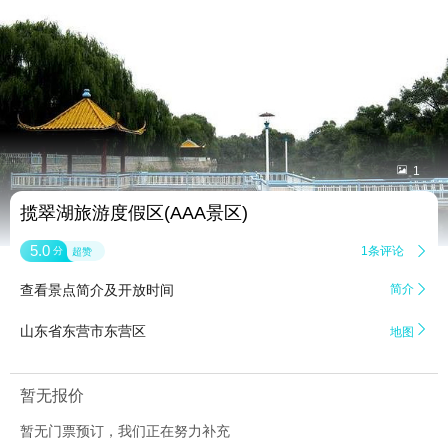


1
揽翠湖旅游度假区(AAA景区)
5.0
1条评论

分
超赞
查看景点简介及开放时间
简介


山东省东营市东营区
地图
暂无报价
暂无门票预订，我们正在努力补充