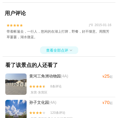
用户评论
j*0 2015-01-16


带着帐篷去，一行人，悠闲的在湖上打牌，野餐，好不惬意。周围芳
草萋萋，湖水微蓝。
查看全部点评

看了该景点的人还看了
25
黄河三角洲动物园
(4A)
¥
起
8条评论


东营·东营区
70
孙子文化园
(4A)
¥
起
120条评论

