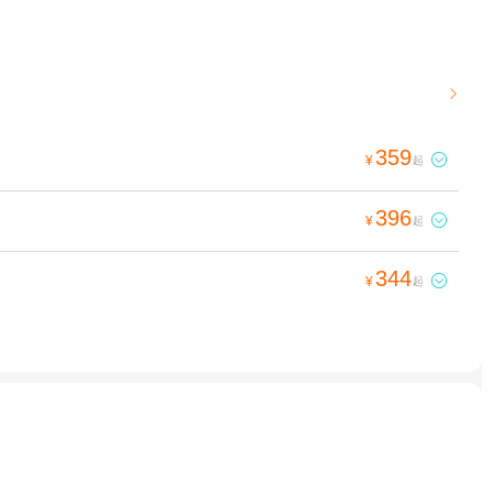

359

¥
起
396

¥
起
344

¥
起