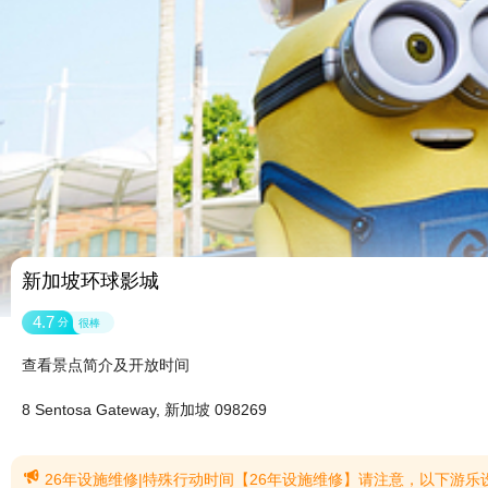
新加坡环球影城
4.7
分
很棒
查看景点简介及开放时间
8 Sentosa Gateway, 新加坡 098269

26年设施维修|特殊行动时间【26年设施维修】请注意，以下游乐设施和表演因例行维护而暂时关闭：未来水世界（12月31日前关闭）旋转飞盘（预计于2026年7月6日至8月7日结束） 8号重新开放2026年8月）魔法精灵拥抱庆典（预计于2026年8月23日至31日闭幕） 1号重新开放2026年9月）变形金刚3D对决之终极战斗（预计于2026年8月23日至9月4日关闭） 5号重新开放2026年9月）木乃伊的复仇（预计于20