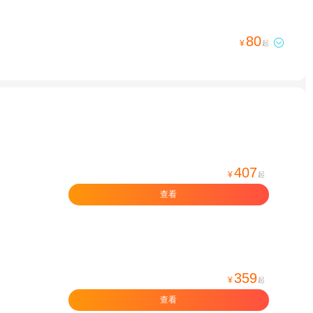
80

¥
起
407
¥
起
查看
359
¥
起
查看