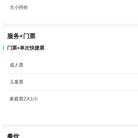
大小同价
服务+门票
门票+单次快捷票
成人票
儿童票
家庭票2大1小
餐饮