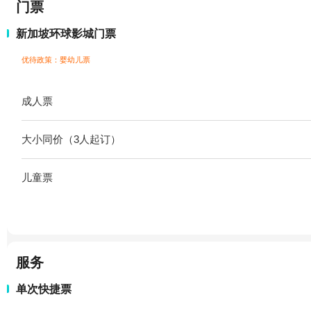
门票
新加坡环球影城门票
优待政策：婴幼儿票
成人票
大小同价（3人起订）
儿童票
服务
单次快捷票