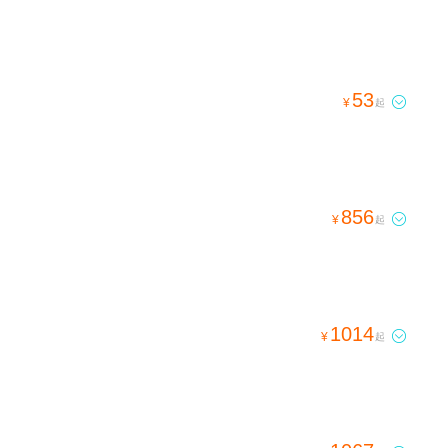
53

¥
起
856

¥
起
1014

¥
起