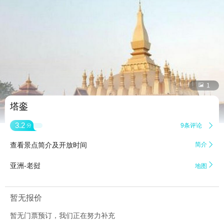


1
塔銮
3.2
9条评论

分
查看景点简介及开放时间
简介


亚洲-老挝
地图
暂无报价
暂无门票预订，我们正在努力补充