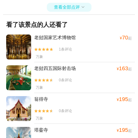
查看全部点评

看了该景点的人还看了
70
老挝国家艺术博物馆
¥
起
1条评论


万象
163
老挝四五国际射击场
¥
起
0条评论


万象
195
翁得寺
¥
起
0条评论


万象
195
塔銮寺
¥
起