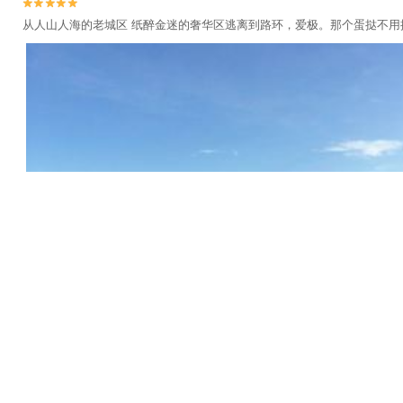


从人山人海的老城区 纸醉金迷的奢华区逃离到路环，爱极。那个蛋挞不用