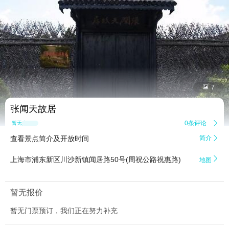


7
张闻天故居
0条评论

暂无点评
查看景点简介及开放时间
简介


上海市浦东新区川沙新镇闻居路50号(周祝公路祝惠路)
地图
暂无报价
暂无门票预订，我们正在努力补充