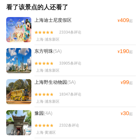
看了该景点的人还看了
409
上海迪士尼度假区
¥
起
23334条评论


上海·浦东新区
190
东方明珠
(5A)
¥
起
33905条评论


上海·浦东新区
99
上海野生动物园
(5A)
¥
起
18347条评论


上海·浦东新区
30
豫园
(4A)
¥
起
2332条评论


上海·黄浦区