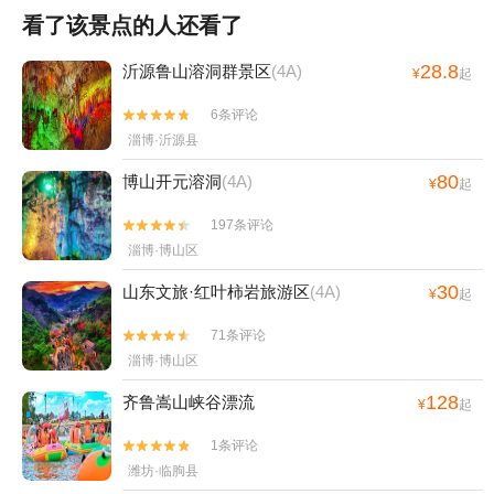
看了该景点的人还看了
28.8
沂源鲁山溶洞群景区
(4A)
¥
起
6条评论


淄博·沂源县
80
博山开元溶洞
(4A)
¥
起
197条评论


淄博·博山区
30
山东文旅·红叶柿岩旅游区
(4A)
¥
起
71条评论


淄博·博山区
128
齐鲁嵩山峡谷漂流
¥
起
1条评论


潍坊·临朐县