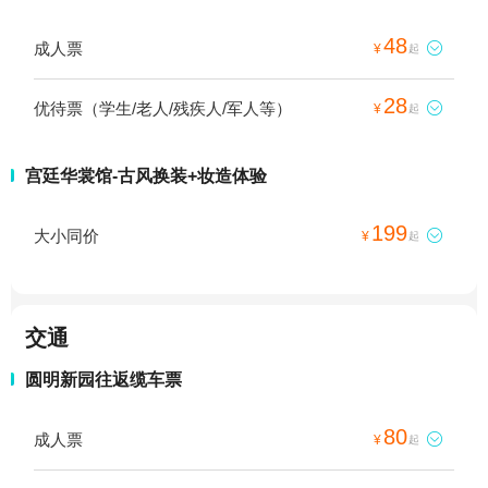
48
成人票

¥
起
28
优待票（学生/老人/残疾人/军人等）

¥
起
宫廷华裳馆-古风换装+妆造体验
199
大小同价

¥
起
交通
圆明新园往返缆车票
80
成人票

¥
起