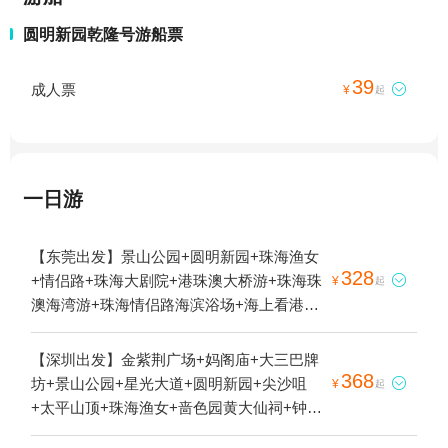
圆明新园乾隆号游船票
39
成人票

¥
起
一日游
【东莞出发】景山公园+圆明新园+珠海渔女
328
+情侣路+珠海大剧院+港珠澳大桥游+珠海珠

¥
起
澳海湾游+珠海情侣路海滨浴场+海上看港珠
澳大桥1日游
【深圳出发】金紫荆广场+妈阁庙+大三巴牌
368
坊+景山公园+星光大道+圆明新园+尖沙咀

¥
起
+太平山顶+珠海渔女+啬色园黄大仙祠+钟楼
+香港会议展览中心+澳门威尼斯人度假区