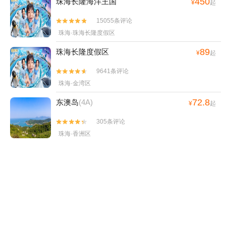
450
珠海长隆海洋王国
¥
起
15055条评论


珠海·珠海长隆度假区
89
珠海长隆度假区
¥
起
9641条评论


珠海·金湾区
72.8
东澳岛
(4A)
¥
起
305条评论


珠海·香洲区
29.9
澳门科学馆
¥
起
248条评论


澳门·澳门半岛
39.9
孙中山故里旅游区
(5A)
¥
起
0条评论

