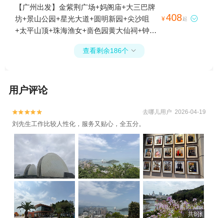
+天星小轮+澳门巴黎铁塔（澳门巴黎人）
【广州出发】金紫荆广场+妈阁庙+大三巴牌
+港珠澳大桥珠海公路口岸+西九文化区+澳
408
坊+景山公园+星光大道+圆明新园+尖沙咀

¥
起
门回归贺礼陈列馆+励骏庞都广场+银河水幕
+太平山顶+珠海渔女+啬色园黄大仙祠+钟楼
钻石秀表演+香炉湾沙滩+日月贝歌剧院+澳
+香港会议展览中心+澳门威尼斯人度假区
门葡京人+澳门渔人码头2日游
查看剩余186个

+天星小轮+澳门巴黎铁塔（澳门巴黎人）
+港珠澳大桥珠海公路口岸+西九文化区+澳
门回归贺礼陈列馆+励骏庞都广场+银河水幕
用户评论
钻石秀表演+香炉湾沙滩+日月贝歌剧院+澳
门葡京人+澳门渔人码头2日游
去哪儿用户 2026-04-19


刘先生工作比较人性化，服务又贴心，全五分。
共8张