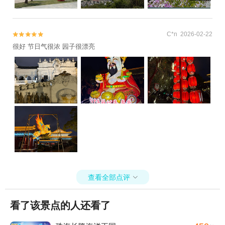
C*n 2026-02-22


很好 节日气很浓 园子很漂亮
查看全部点评

看了该景点的人还看了