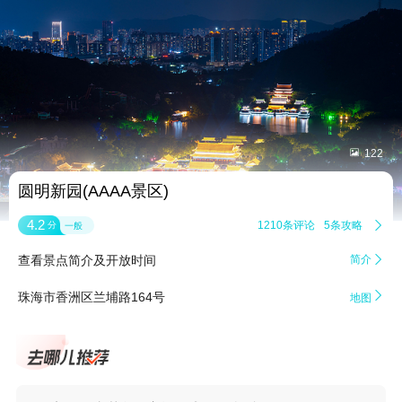


122
圆明新园(AAAA景区)
4.2
1210条评论
5条攻略

分
一般
查看景点简介及开放时间
简介


珠海市香洲区兰埔路164号
地图