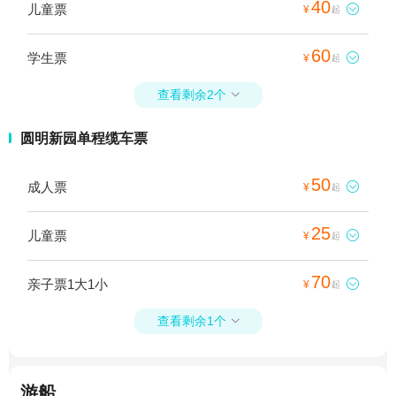
40
儿童票

¥
起
60
学生票

¥
起
查看剩余2个

圆明新园单程缆车票
50
成人票

¥
起
25
儿童票

¥
起
70
亲子票1大1小

¥
起
查看剩余1个

游船