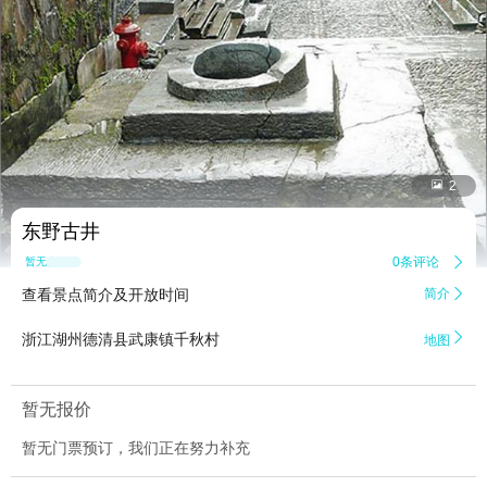


2
东野古井
0条评论

暂无点评
查看景点简介及开放时间
简介


浙江湖州德清县武康镇千秋村
地图
暂无报价
暂无门票预订，我们正在努力补充