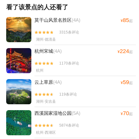
看了该景点的人还看了
85
莫干山风景名胜区
(4A)
¥
起
3315条评论


湖州·德清县
224
杭州宋城
(4A)
¥
起
1170条评论


杭州
59
云上草原
(4A)
¥
起
119条评论


湖州·安吉县
70
西溪国家湿地公园
(5A)
¥
起
5874条评论


杭州·西湖区