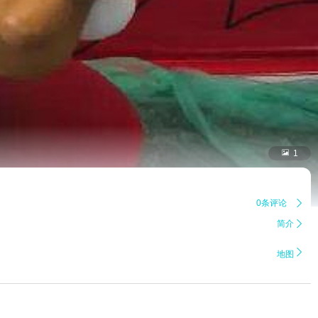

1
0条评论

简介


地图