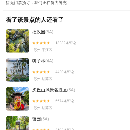
暂无门票预订，我们正在努力补充
看了该景点的人还看了
拙政园
(5A)
13232条评论


苏州·平江区
狮子林
(4A)
4420条评论


苏州·姑苏区
虎丘山风景名胜区
(5A)
6674条评论


苏州·姑苏区
留园
(5A)