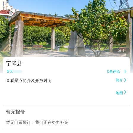


1
宁武县
0条评论

暂无点评
查看景点简介及开放时间
简介


地图
暂无报价
暂无门票预订，我们正在努力补充