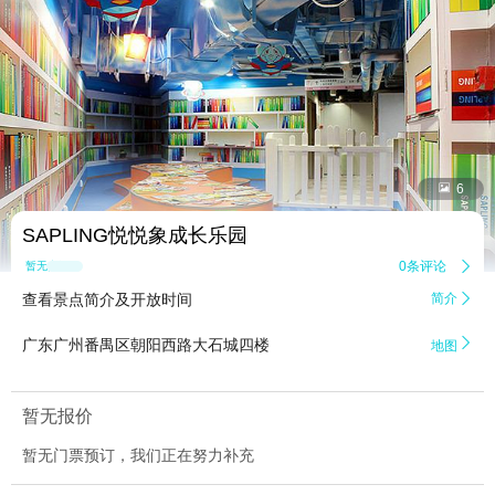


6
SAPLING悦悦象成长乐园
0条评论

暂无点评
查看景点简介及开放时间
简介


广东广州番禺区朝阳西路大石城四楼
地图
暂无报价
暂无门票预订，我们正在努力补充