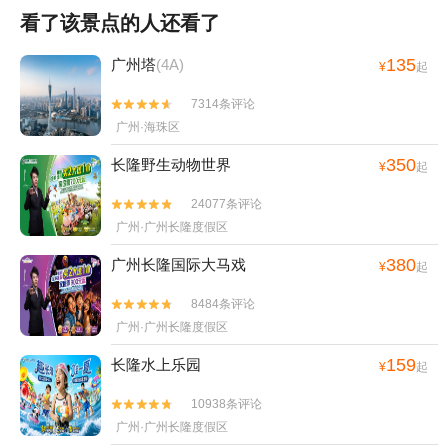
看了该景点的人还看了
135
广州塔
(4A)
¥
起
7314条评论


广州·海珠区
350
长隆野生动物世界
¥
起
24077条评论


广州·广州长隆度假区
380
广州长隆国际大马戏
¥
起
8484条评论


广州·广州长隆度假区
159
长隆水上乐园
¥
起
10938条评论


广州·广州长隆度假区