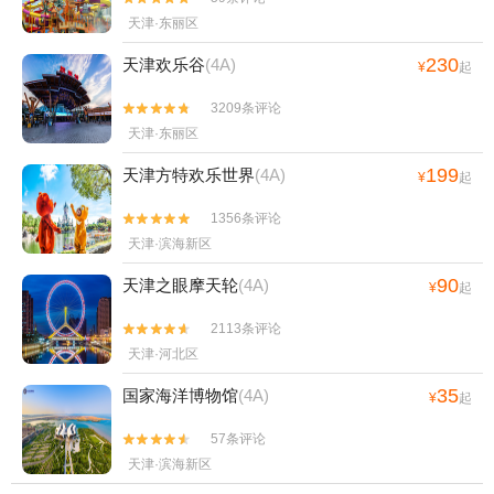
天津·东丽区
230
天津欢乐谷
(4A)
¥
起
3209条评论


天津·东丽区
199
天津方特欢乐世界
(4A)
¥
起
1356条评论


天津·滨海新区
90
天津之眼摩天轮
(4A)
¥
起
2113条评论


天津·河北区
35
国家海洋博物馆
(4A)
¥
起
57条评论


天津·滨海新区