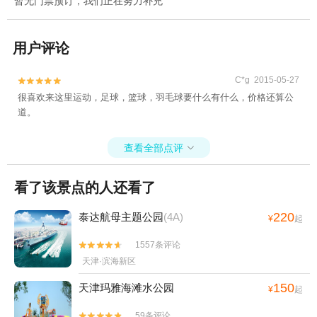
暂无门票预订，我们正在努力补充
用户评论
C*g 2015-05-27


很喜欢来这里运动，足球，篮球，羽毛球要什么有什么，价格还算公
道。
查看全部点评

看了该景点的人还看了
220
泰达航母主题公园
(4A)
¥
起
1557条评论


天津·滨海新区
150
天津玛雅海滩水公园
¥
起
59条评论

