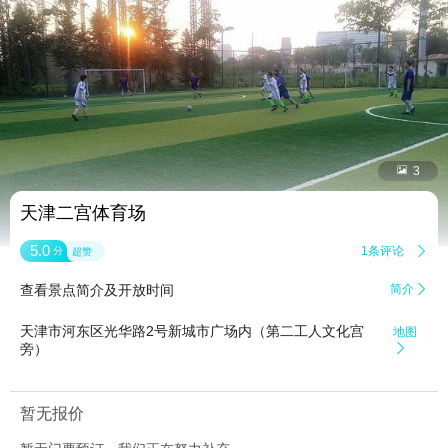


3
天津二宫体育场
5.0
1条评论

分
超赞
查看景点简介及开放时间
简介

天津市河东区光华路2号新城市广场内（第二工人文化宫
地图
旁）

暂无报价