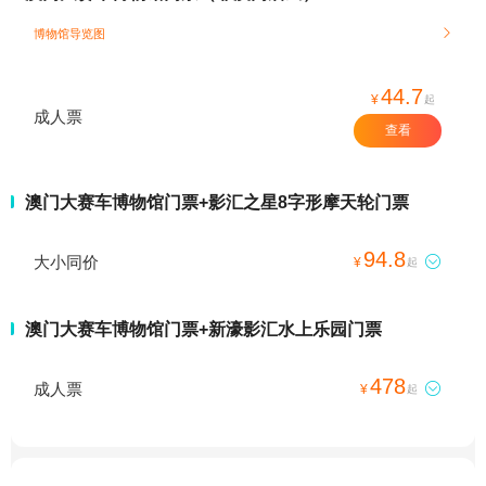
博物馆导览图

44.7
¥
起
成人票
查看
澳门大赛车博物馆门票+影汇之星8字形摩天轮门票
94.8
大小同价

¥
起
澳门大赛车博物馆门票+新濠影汇水上乐园门票
478
成人票

¥
起