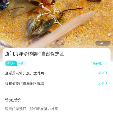


1
厦门海洋珍稀物种自然保护区
4.0
1条评论

分
一般
查看景点简介及开放时间
简介


福建省厦门市海沧区海域
地图
暂无报价
暂无门票预订，我们正在努力补充