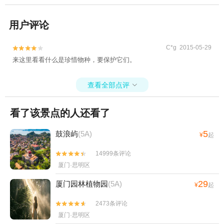
用户评论
C*g 2015-05-29


来这里看看什么是珍惜物种，要保护它们。
查看全部点评

看了该景点的人还看了
5
鼓浪屿
(5A)
¥
起
14999条评论


厦门·思明区
29
厦门园林植物园
(5A)
¥
起
2473条评论


厦门·思明区