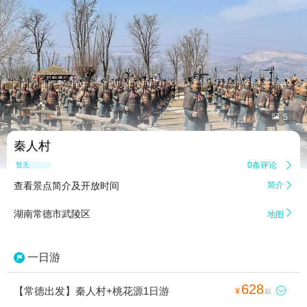


5
秦人村
0条评论

暂无点评
查看景点简介及开放时间
简介


湖南常德市武陵区
地图
一日游
628
【常德出发】秦人村+桃花源1日游

¥
起