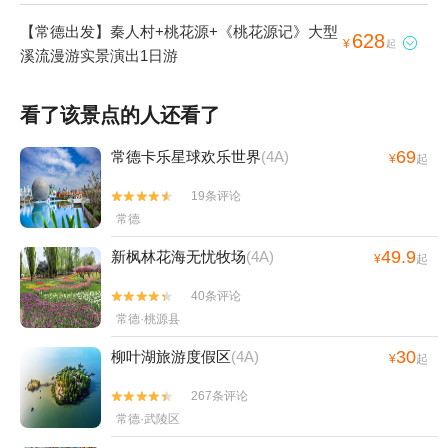
【常德出发】秦人村+桃花源+《桃花源记》大型
628

¥
起
溪流漫游实景演出1日游
看了该景点的人还看了
69
常德卡乐星球欢乐世界
(4A)
¥
起
19条评论


常德
49.9
新枫林花海无忧牧场
(4A)
¥
起
40条评论


常德·桃源县
30
柳叶湖旅游度假区
(4A)
¥
起
267条评论


常德·武陵区