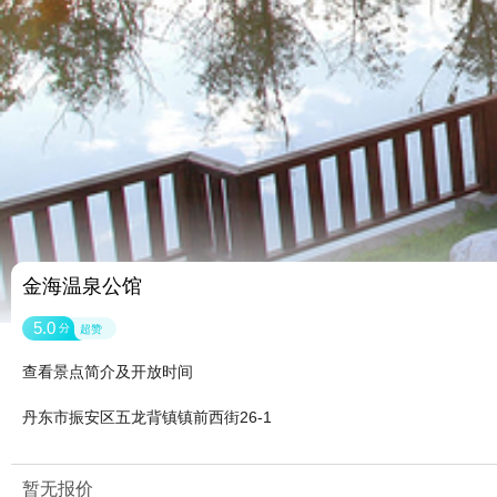
金海温泉公馆
5.0
分
超赞
查看景点简介及开放时间
丹东市振安区五龙背镇镇前西街26-1
暂无报价