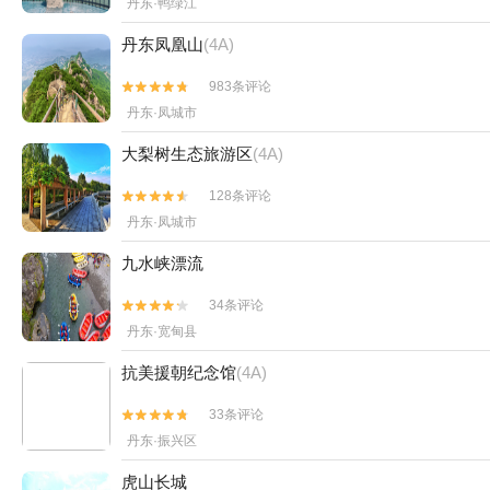
丹东·鸭绿江
丹东凤凰山
(4A)
983条评论


丹东·凤城市
大梨树生态旅游区
(4A)
128条评论


丹东·凤城市
九水峡漂流
34条评论


丹东·宽甸县
抗美援朝纪念馆
(4A)
33条评论


丹东·振兴区
虎山长城