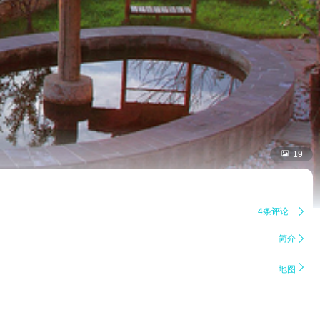

19
4条评论

简介


地图