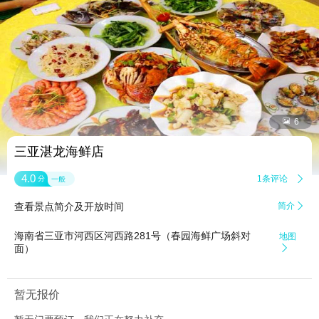


6
三亚湛龙海鲜店
4.0
1条评论

分
一般
查看景点简介及开放时间
简介

海南省三亚市河西区河西路281号（春园海鲜广场斜对
地图
面）

暂无报价