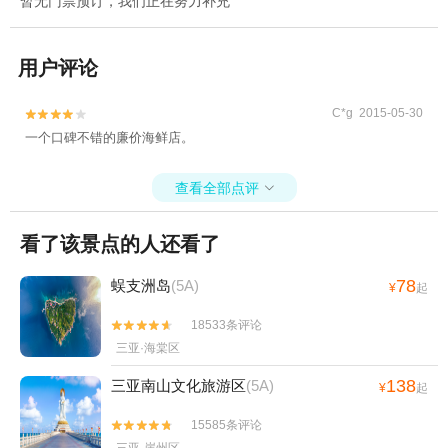
暂无门票预订，我们正在努力补充
用户评论
C*g 2015-05-30


一个口碑不错的廉价海鲜店。
查看全部点评

看了该景点的人还看了
78
蜈支洲岛
(5A)
¥
起
18533条评论


三亚·海棠区
138
三亚南山文化旅游区
(5A)
¥
起
15585条评论

