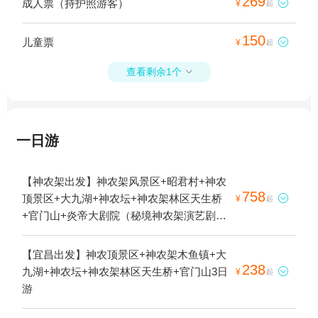
269
成人票（持护照游客）

¥
起
150
儿童票

¥
起
查看剩余1个

一日游
【神农架出发】神农架风景区+昭君村+神农
758
顶景区+大九湖+神农坛+神农架林区天生桥

¥
起
+官门山+炎帝大剧院（秘境神农架演艺剧
场）3日游
【宜昌出发】神农顶景区+神农架木鱼镇+大
238
九湖+神农坛+神农架林区天生桥+官门山3日

¥
起
游