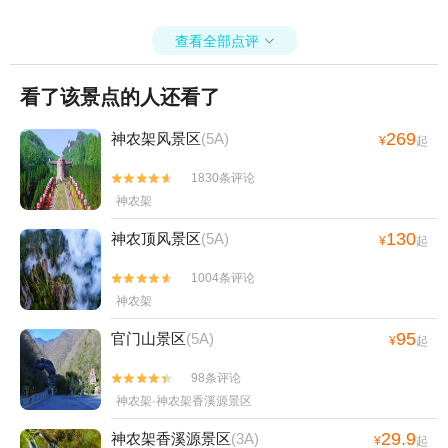
查看全部点评

看了该景点的人还看了
269
神农架风景区
(5A)
¥
起
1830条评论


神农架
130
神农顶风景区
(5A)
¥
起
1004条评论


神农架
95
官门山景区
(5A)
¥
起
98条评论


神农架·神农架香溪源景区
29.9
神农架香溪源景区
(3A)
¥
起