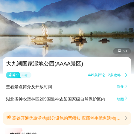


50
大九湖国家湿地公园(AAAA景区)
4.4
449条评论
2条攻略

分
不错
查看景点简介及开放时间
简介


湖北省神农架林区209国道神农架国家级自然保护区内
地图

高铁开通优惠活动|部分设施购票须知|应届考生优惠活动|大九湖升级改造|大九湖惠民活动【高铁开通优惠活动】即日起至2026年12月31日，身份证号段以61开头的陕西籍游客、以62开头的甘肃籍游客，凡乘坐西十高铁在陕西境内乘车并抵达十堰东、武当山西、襄阳东、神农架、兴山站点的，凭本人高铁车票及有效身份证件，可享受景区全价联票五折优惠；半价联票不再重复享受此优惠。(提示有效期2026/6/5至2026/12/31)【部分设施购票须知】1.联票5日有效，游客主观原因放弃游览部分景区的，不可部分退。2.大九湖鹿苑可近距离观赏梅花鹿，如需喂食，需现场购买饲料，10元/包。3.大龙潭、小龙潭及神农谷谷底属自然保护区核心区，不在神农顶景区所辖各景点游览范围内，依据《中华人民共和国自然保护区条例》第十六条、第二十六条，核心保护区禁止人为活动，严禁进入。请勿前往，感谢配合。4.官门山景区科考馆、书画馆、地貌厅、历程馆提档升级，暂停开放，大熊猫馆禁止携带宠物、禁止使用无人机、禁止投食。5.受阴雨天气影响，高海拔区域极易有雾，为防止出现安全事故，部分景点、游道会临时关闭，可能会影响您的旅途体验，请您慎重购票，一旦验票入园不予退款。(提示有效期2026/4/21至2026/12/31)【应届考生优惠活动】为提振暑期旅游市场、回馈广大考生，现面向 2026 年全国应届考生推出景区门票专项优惠，将普通中高考考生及单招、艺考、保送等各类特殊招生考试应届考生纳入优惠范围，具体内容如下：2026年6月5日-8月31日，符合条件的应届考生本人持对应考试准考证及身份证原件，可免神农架神农顶、大九湖、神农坛、天生桥、官门山、天燕六大景区首道大门票，优惠手续在上述各景区售票窗口现场办理。(提示有效期2026/6/2至2026/8/31)【大九湖升级改造】1.大九湖游玩路线A线(S282)湿地馆一1号湖小微湿地一2号湖观景平台一3号湖观景平台。B线一(G347)鹿苑一狮子包服务区一枯木逢春。其他区域因提档升级临时封闭管控。注：游玩A线结束后需原路返回至隧道前的三岔路口，再前往B线（G347）。换乘请联系0719一3475999;或者拨打15342955123聂总;13733561133杨总。2.大九湖鹿苑分为免费观赏区与自费体验区:观赏已含在门票内;体验为自愿自费项目，收费标准为10元/人次。(提示有效期2026/6/18至2026/8/31)【大九湖惠民活动】大九湖景区2026年8月5日-9月18日开展避暑惠民活动，详情请咨询0719-3473511。活动图片详情点击了解：https://dimg04.c-去哪儿.com/images/1p41212000teedv6dA21C.jpg(提示有效期2026/8/5至2026/9/18)
