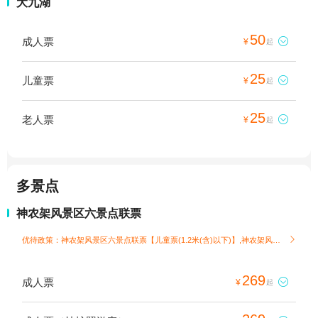
大九湖
50
成人票

¥
起
25
儿童票

¥
起
25
老人票

¥
起
多景点
神农架风景区六景点联票
优待政策：神农架风景区六景点联票【儿童票(1.2米(含)以下)】,神农架风景区六景点联票【老人票(70周岁(含)以上)】

269
成人票

¥
起