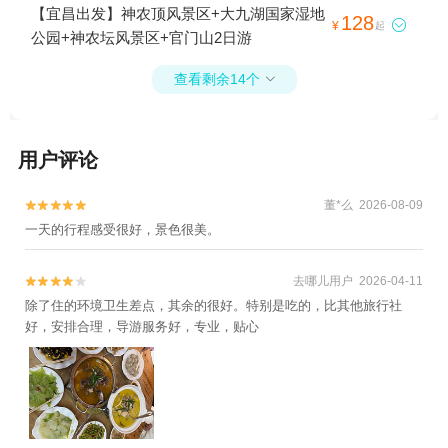
【宜昌出发】神农顶风景区+大九湖国家湿地
128

¥
起
公园+神农坛风景区+官门山2日游
查看剩余14个

用户评论
董*么 2026-08-09


一天的行程感受很好，景色很美。
去哪儿用户 2026-04-11


除了住的环境卫生差点，其余的很好。特别是吃的，比其他旅行社
好，安排合理，导游服务好，专业，贴心