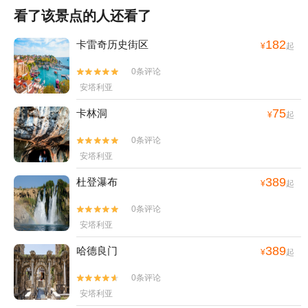
看了该景点的人还看了
182
卡雷奇历史街区
¥
起
0条评论


安塔利亚
75
卡林洞
¥
起
0条评论


安塔利亚
389
杜登瀑布
¥
起
0条评论


安塔利亚
389
哈德良门
¥
起
0条评论


安塔利亚