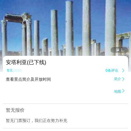


1
安塔利亚(已下线)
0条评论

暂无点评
查看景点简介及开放时间
简介


地图
暂无报价
暂无门票预订，我们正在努力补充