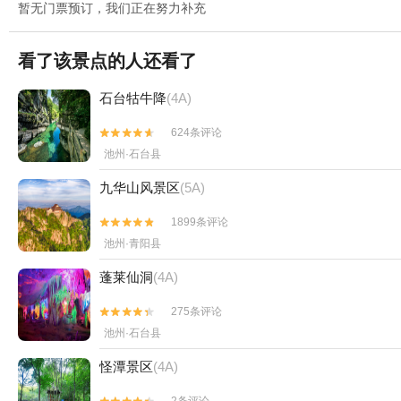
暂无门票预订，我们正在努力补充
看了该景点的人还看了
石台牯牛降
(4A)
624条评论


池州·石台县
九华山风景区
(5A)
1899条评论


池州·青阳县
蓬莱仙洞
(4A)
275条评论


池州·石台县
怪潭景区
(4A)