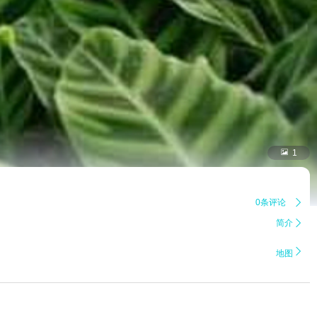

1
0条评论

简介


地图