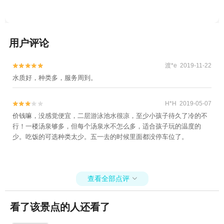
用户评论
渡*e 2019-11-22


水质好，种类多，服务周到。
H*H 2019-05-07


价钱嘛，没感觉便宜，二层游泳池水很凉，至少小孩子待久了冷的不
行！一楼汤泉够多，但每个汤泉水不怎么多，适合孩子玩的温度的
少。吃饭的可选种类太少。五一去的时候里面都没停车位了。
查看全部点评

看了该景点的人还看了