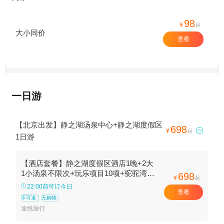
98
¥
起
大小同价
查看
一日游
【北京出发】静之湖汤泉中心+静之湖度假区
698

¥
起
1日游
【酒店套餐】静之湖度假区酒店1晚+2大
1小汤泉不限次+玩乐项目10项+驼驼湾亲
698
¥
起
子农场+50元餐饮券+早餐
22:00前可订今日
查看
不可退
无购物
途悦旅行