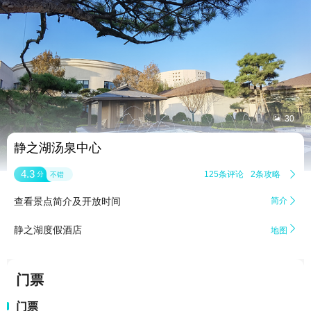


30
静之湖汤泉中心
4.3
125条评论
2条攻略

分
不错
查看景点简介及开放时间
简介


静之湖度假酒店
地图
门票
门票