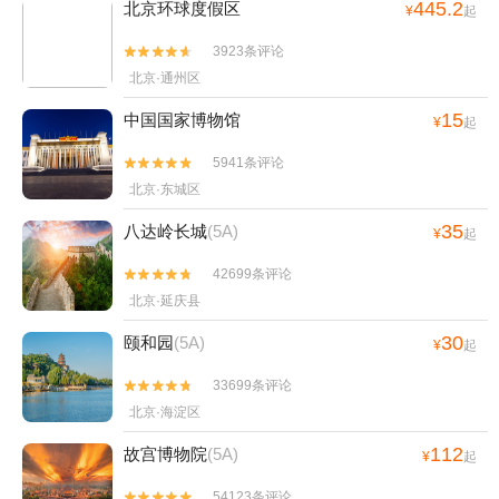
445.2
北京环球度假区
¥
起
3923条评论


北京·通州区
15
中国国家博物馆
¥
起
5941条评论


北京·东城区
35
八达岭长城
(5A)
¥
起
42699条评论


北京·延庆县
30
颐和园
(5A)
¥
起
33699条评论


北京·海淀区
112
故宫博物院
(5A)
¥
起
54123条评论

