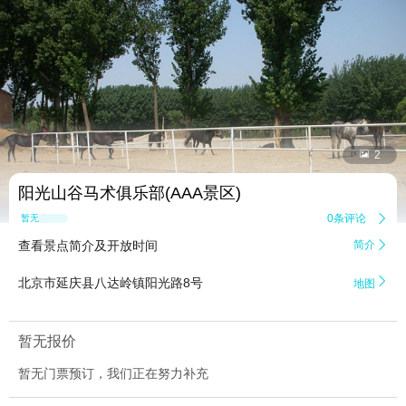


2
阳光山谷马术俱乐部(AAA景区)
0条评论

暂无点评
查看景点简介及开放时间
简介


北京市延庆县八达岭镇阳光路8号
地图
暂无报价
暂无门票预订，我们正在努力补充