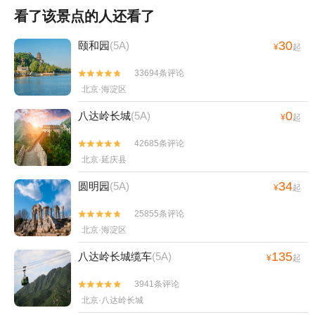
看了该景点的人还看了
30
颐和园
(5A)
¥
起
33694条评论


北京·海淀区
0
八达岭长城
(5A)
¥
起
42685条评论


北京·延庆县
34
圆明园
(5A)
¥
起
25855条评论


北京·海淀区
135
八达岭长城缆车
(5A)
¥
起
3941条评论


北京·八达岭长城