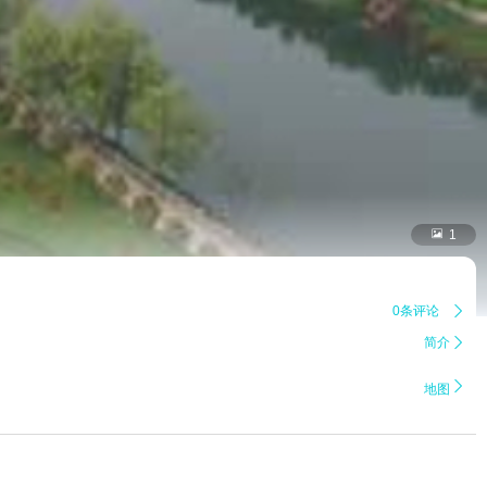

1
0条评论

简介


地图