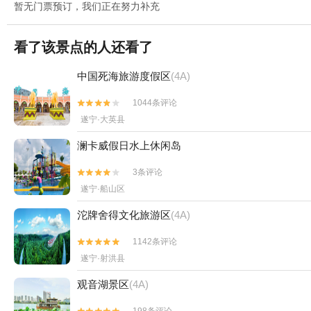
暂无门票预订，我们正在努力补充
看了该景点的人还看了
中国死海旅游度假区
(4A)
1044条评论


遂宁·大英县
澜卡威假日水上休闲岛
3条评论


遂宁·船山区
沱牌舍得文化旅游区
(4A)
1142条评论


遂宁·射洪县
观音湖景区
(4A)