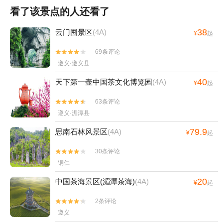
看了该景点的人还看了
38
云门囤景区
(4A)
¥
起
69条评论


遵义·遵义县
40
天下第一壶中国茶文化博览园
(4A)
¥
起
63条评论


遵义·湄潭县
79.9
思南石林风景区
(4A)
¥
起
30条评论


铜仁
20
中国茶海景区(湄潭茶海)
(4A)
¥
起
2条评论


遵义