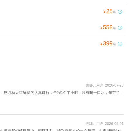
25

¥
起
558

¥
起
399

¥
起
去哪儿用户 2026-07-28
，感谢秋天讲解员的认真讲解，全程1个半小时，没有喝一口水，辛苦了，
去哪儿用户 2026-05-01
心带着我们铭记历史、缅怀先烈，特别有意义的一次行程，由衷感谢这位