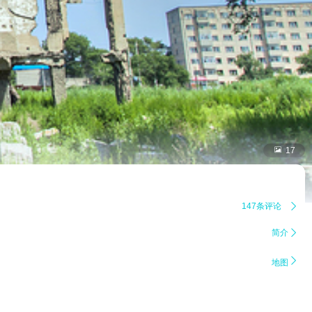

17
147条评论

简介


地图