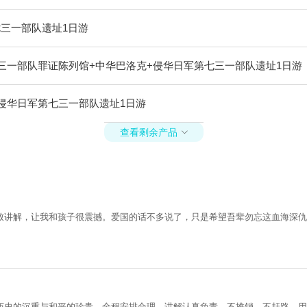
三一部队遗址1日游
三一部队罪证陈列馆+中华巴洛克+侵华日军第七三一部队遗址1日游
侵华日军第七三一部队遗址1日游
查看剩余产品

致讲解，让我和孩子很震撼。爱国的话不多说了，只是希望吾辈勿忘这血海深仇
历史的沉重与和平的珍贵。全程安排合理，讲解认真负责，不推销、不赶路，用