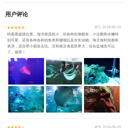
用户评论
M*2 2018-06-23


特惠票超级合算。海洋馆虽然小，但各种生物都有，小企鹅和水獭特
别可爱。还有各种各样的鱼类和珊瑚以及水生动物。每天每时段都有
表演，适合带小朋友去玩。没有南京海底世界大，但在盐城也可以
了。推荐！
M*9 2018-05-20

