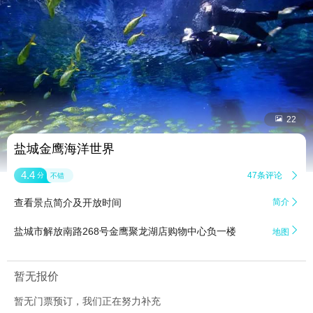


22
盐城金鹰海洋世界
4.4
47条评论

分
不错
查看景点简介及开放时间
简介


盐城市解放南路268号金鹰聚龙湖店购物中心负一楼
地图
暂无报价
暂无门票预订，我们正在努力补充