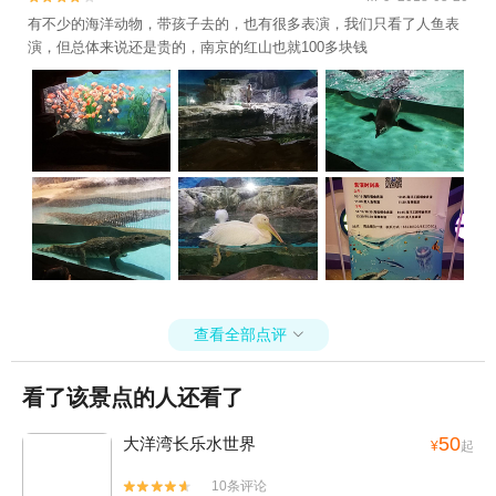
有不少的海洋动物，带孩子去的，也有很多表演，我们只看了人鱼表
演，但总体来说还是贵的，南京的红山也就100多块钱
查看全部点评

看了该景点的人还看了
50
大洋湾长乐水世界
¥
起
10条评论

