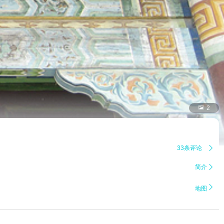

2
33条评论

简介


地图