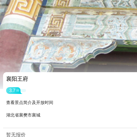
襄阳王府
3.7
分
查看景点简介及开放时间
湖北省襄樊市襄城
暂无报价