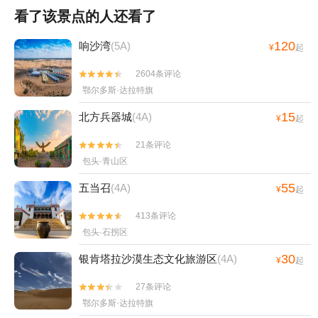
看了该景点的人还看了
120
响沙湾
(5A)
¥
起
2604条评论


鄂尔多斯·达拉特旗
15
北方兵器城
(4A)
¥
起
21条评论


包头·青山区
55
五当召
(4A)
¥
起
413条评论


包头·石拐区
30
银肯塔拉沙漠生态文化旅游区
(4A)
¥
起
27条评论


鄂尔多斯·达拉特旗