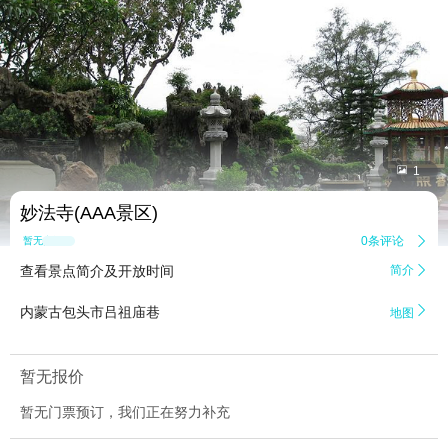


1
妙法寺(AAA景区)
0条评论

暂无点评
查看景点简介及开放时间
简介


内蒙古包头市吕祖庙巷
地图
暂无报价
暂无门票预订，我们正在努力补充