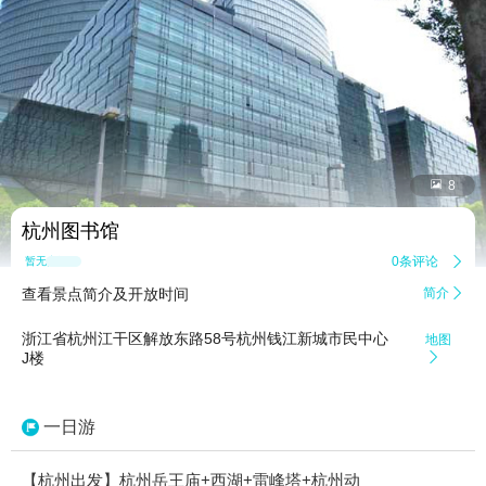


8
杭州图书馆
0条评论

暂无点评
查看景点简介及开放时间
简介

浙江省杭州江干区解放东路58号杭州钱江新城市民中心
地图
J楼

一日游
【杭州出发】杭州岳王庙+西湖+雷峰塔+杭州动