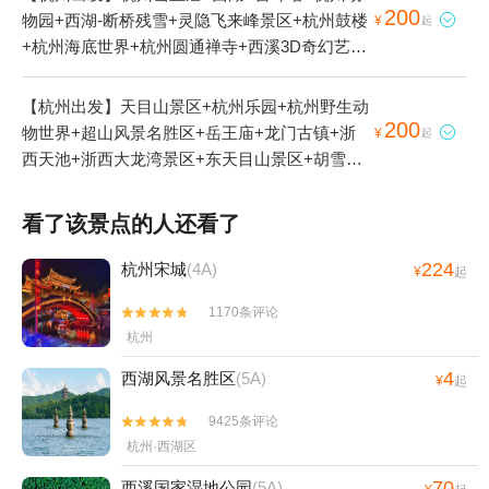
200
物园+西湖-断桥残雪+灵隐飞来峰景区+杭州鼓楼

¥
起
+杭州海底世界+杭州圆通禅寺+西溪3D奇幻艺术
馆+西溪国家湿地公园+杭州黄龙洞+杭州花圃
+杭州体育馆+杭州剧院+杭州云曼温泉+西溪草
【杭州出发】天目山景区+杭州乐园+杭州野生动
堂+杭州白塔公园+杭州大剧院+西溪湿地印象摇
200
物世界+超山风景名胜区+岳王庙+龙门古镇+浙

¥
起
橹船+西溪庄园+杭州图书馆+西湖文化广场+西
西天池+浙西大龙湾景区+东天目山景区+胡雪岩
溪天堂商业街+西湖天下景+灵隐寺+西溪印象城
故居+山沟沟景区+富春桃源风景区+安吉天目山
极速冰雪世界+杭州宋城+西溪湿地高庄+杭州君
漂流+钱王陵+杭州植物园+西湖风景名胜区+雷
看了该景点的人还看了
悦酒店+杭州逸酒店+杭州西溪喜来登度假大酒店
峰塔+杭州长乔极地海洋公园+浙西运河+垂云通
+杭州孔庙+杭州世外桃源+灵隐飞来峰-凉亭+西
天河+太湖源+青山湖+大明山景区+瑶琳仙境+临
224
杭州宋城
(4A)
¥
起
溪城市文化公园1日游
安城遗址+杭州动物园+浙西大峡谷+大奇山国家
1170条评论


森林公园+清河坊街+浙江大学+花港观鱼公园
杭州
+断桥残雪+三潭印月+花港观鱼+南屏晚钟+柳浪
闻莺+灵隐飞来峰景区+塘栖古镇+天子地山野乐
4
西湖风景名胜区
(5A)
¥
起
园+杭州鼓楼+良渚古城遗址公园+京杭大运河杭
州景区+《西湖之夜》演出+九溪十八涧+西溪3D
9425条评论


奇幻艺术馆+天目山月亮湾漂流+杭州博物馆+西
杭州·西湖区
湖音乐喷泉+太子湾公园+西湖天地+西溪国家湿
70
西溪国家湿地公园
(5A)