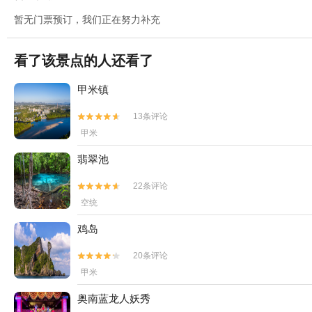
暂无门票预订，我们正在努力补充
看了该景点的人还看了
甲米镇
13条评论


甲米
翡翠池
22条评论


空统
鸡岛
20条评论


甲米
奥南蓝龙人妖秀