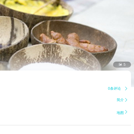

5
0条评论

简介


地图