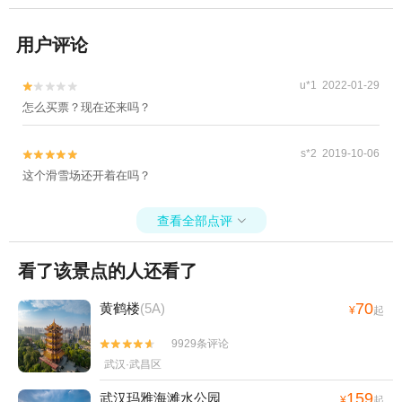
用户评论
u*1 2022-01-29


怎么买票？现在还来吗？
s*2 2019-10-06


这个滑雪场还开着在吗？
查看全部点评

看了该景点的人还看了
70
黄鹤楼
(5A)
¥
起
9929条评论


武汉·武昌区
159
武汉玛雅海滩水公园
¥
起