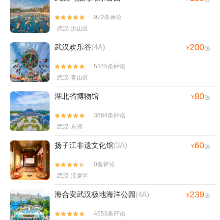
972条评论


武汉·洪山区
200
武汉欢乐谷
(4A)
¥
起
5345条评论


武汉·青山区
80
湖北省博物馆
¥
起
3684条评论


武汉·东湖
60
扬子江非遗文化馆
(3A)
¥
起
0条评论


武汉·江夏区
239
海合安武汉极地海洋公园
(4A)
¥
起
4653条评论

