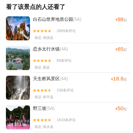
看了该景点的人还看了
98
白石山世界地质公园
(5A)
¥
起
2869条评论


保定·涞源县
65
恋乡太行水镇
(4A)
¥
起
89条评论


保定·易县
18.8
天生桥风景区
(4A)
¥
起
108条评论


保定·阜平县
50
野三坡
(5A)
¥
起
1633条评论


保定·涞水县