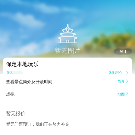


1
保定本地玩乐
0条评论

暂无点评
查看景点简介及开放时间
简介


虚拟
地图
暂无报价
暂无门票预订，我们正在努力补充