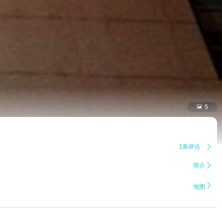

5
1条评论

简介


地图