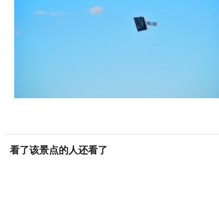
看了该景点的人还看了
卡西亚中心
0条评论


迈阿密