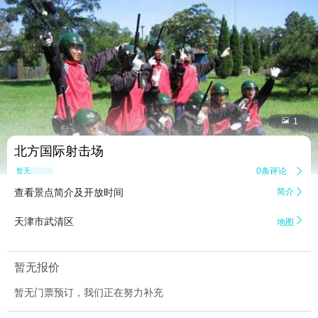


1
北方国际射击场
0条评论

暂无点评
查看景点简介及开放时间
简介


天津市武清区
地图
暂无报价
暂无门票预订，我们正在努力补充