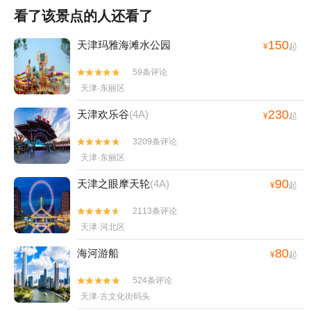
看了该景点的人还看了
150
天津玛雅海滩水公园
¥
起
59条评论


天津·东丽区
230
天津欢乐谷
(4A)
¥
起
3209条评论


天津·东丽区
90
天津之眼摩天轮
(4A)
¥
起
2113条评论


天津·河北区
80
海河游船
¥
起
524条评论


天津·古文化街码头