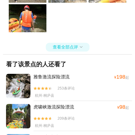
查看全部点评

看了该景点的人还看了
198
雅鲁激流探险漂流
¥
起
253条评论


杭州·桐庐县
98
虎啸峡激流探险漂流
¥
起
209条评论


杭州·桐庐县