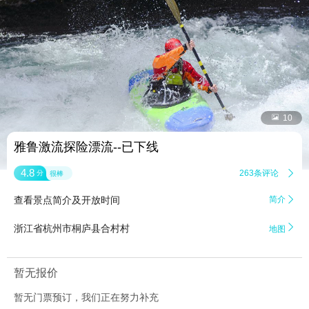


10
雅鲁激流探险漂流--已下线
4.8
263条评论

分
很棒
查看景点简介及开放时间
简介


浙江省杭州市桐庐县合村村
地图
暂无报价
暂无门票预订，我们正在努力补充