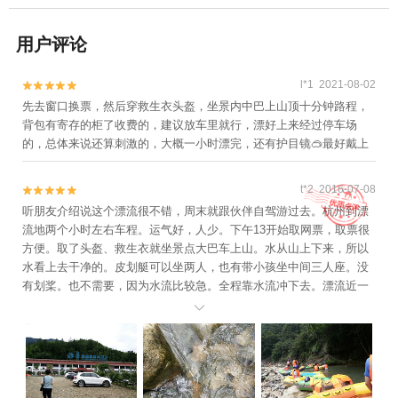
用户评论
l*1 2021-08-02


先去窗口换票，然后穿救生衣头盔，坐景内中巴上山顶十分钟路程，
背包有寄存的柜了收费的，建议放车里就行，漂好上来经过停车场
的，总体来说还算刺激的，大概一小时漂完，还有护目镜🥽最好戴上
t*2 2016-07-08


听朋友介绍说这个漂流很不错，周末就跟伙伴自驾游过去。杭州到漂
流地两个小时左右车程。运气好，人少。下午13开始取网票，取票很
方便。取了头盔、救生衣就坐景点大巴车上山。水从山上下来，所以
水看上去干净的。皮划艇可以坐两人，也有带小孩坐中间三人座。没
有划桨。也不需要，因为水流比较急。全程靠水流冲下去。漂流近一
个半小时，中间好几个转弯很刺激。若碰到下滑转弯处，岸边标注警

示并有专门人员看着。这次漂流感觉很不错。