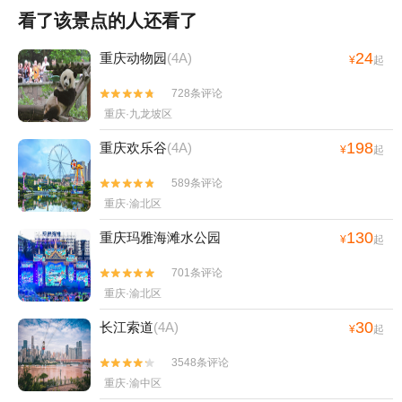
看了该景点的人还看了
24
重庆动物园
(4A)
¥
起
728条评论


重庆·九龙坡区
198
重庆欢乐谷
(4A)
¥
起
589条评论


重庆·渝北区
130
重庆玛雅海滩水公园
¥
起
701条评论


重庆·渝北区
30
长江索道
(4A)
¥
起
3548条评论


重庆·渝中区