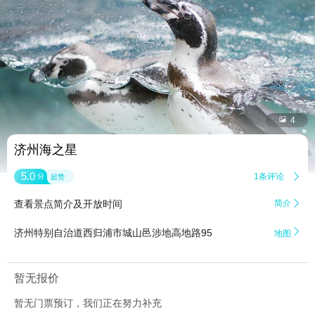


4
济州海之星
5.0
1条评论

分
超赞
查看景点简介及开放时间
简介


济州特别自治道西归浦市城山邑涉地高地路95
地图
暂无报价
暂无门票预订，我们正在努力补充