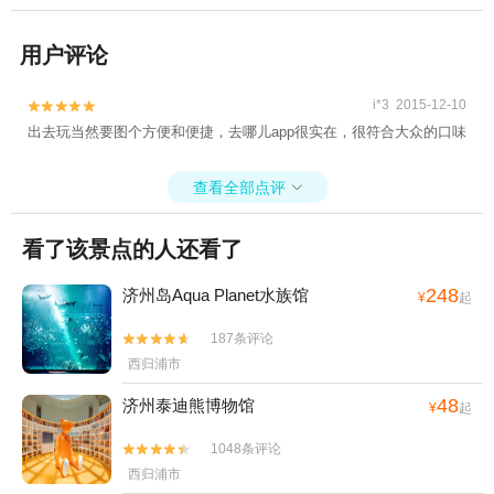
用户评论
i*3 2015-12-10


出去玩当然要图个方便和便捷，去哪儿app很实在，很符合大众的口味
查看全部点评

看了该景点的人还看了
248
济州岛Aqua Planet水族馆
¥
起
187条评论


西归浦市
48
济州泰迪熊博物馆
¥
起
1048条评论


西归浦市