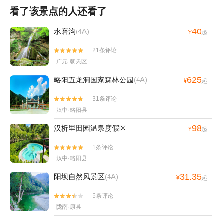
看了该景点的人还看了
40
水磨沟
(4A)
¥
起
21条评论


广元·朝天区
625
略阳五龙洞国家森林公园
(4A)
¥
起
31条评论


汉中·略阳县
98
汉析里田园温泉度假区
¥
起
1条评论


汉中·略阳县
31.35
阳坝自然风景区
(4A)
¥
起
6条评论


陇南·康县