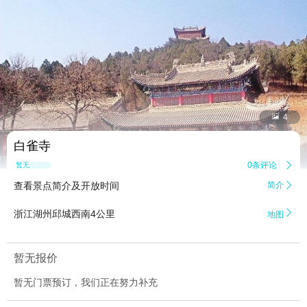


4
白雀寺
0条评论

暂无点评
查看景点简介及开放时间
简介


浙江湖州邱城西南4公里
地图
暂无报价
暂无门票预订，我们正在努力补充