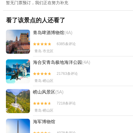
暂无门票预订，我们正在努力补充
看了该景点的人还看了
青岛啤酒博物馆
(4A)
6385条评论


青岛·市北区
海合安青岛极地海洋公园
(4A)
21763条评论


青岛·崂山区
崂山风景区
(5A)
7218条评论


青岛·崂山区
海军博物馆