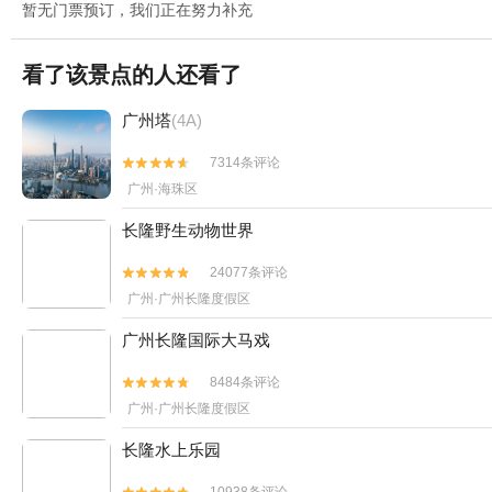
暂无门票预订，我们正在努力补充
看了该景点的人还看了
广州塔
(4A)
7314条评论


广州·海珠区
长隆野生动物世界
24077条评论


广州·广州长隆度假区
广州长隆国际大马戏
8484条评论


广州·广州长隆度假区
长隆水上乐园