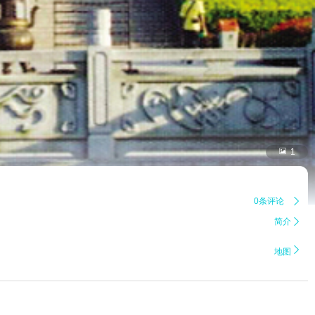

1
0条评论

简介


地图