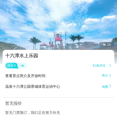


19
十六潭水上乐园
4.0
41条评论

分
一般
查看景点简介及开放时间
简介


温泉十六潭公园香城体育运动中心
地图
暂无报价
暂无门票预订，我们正在努力补充