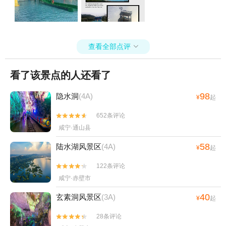
查看全部点评

看了该景点的人还看了
98
隐水洞
(4A)
¥
起
652条评论


咸宁·通山县
58
陆水湖风景区
(4A)
¥
起
122条评论


咸宁·赤壁市
40
玄素洞风景区
(3A)
¥
起
28条评论

