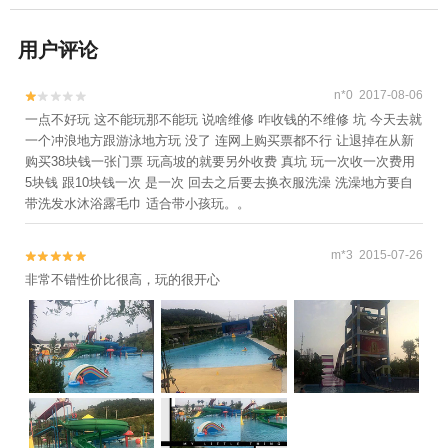
用户评论
n*0 2017-08-06


一点不好玩 这不能玩那不能玩 说啥维修 咋收钱的不维修 坑 今天去就
一个冲浪地方跟游泳地方玩 没了 连网上购买票都不行 让退掉在从新
购买38块钱一张门票 玩高坡的就要另外收费 真坑 玩一次收一次费用
5块钱 跟10块钱一次 是一次 回去之后要去换衣服洗澡 洗澡地方要自
带洗发水沐浴露毛巾 适合带小孩玩。。
m*3 2015-07-26


非常不错性价比很高，玩的很开心