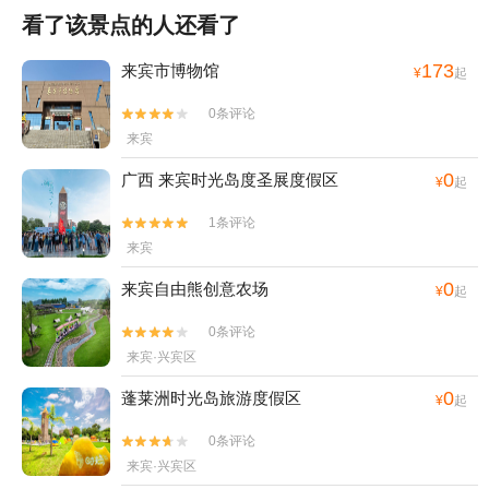
看了该景点的人还看了
173
来宾市博物馆
¥
起
0条评论


来宾
0
广西 来宾时光岛度圣展度假区
¥
起
1条评论


来宾
0
来宾自由熊创意农场
¥
起
0条评论


来宾·兴宾区
0
蓬莱洲时光岛旅游度假区
¥
起
0条评论


来宾·兴宾区