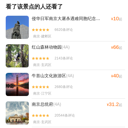
看了该景点的人还看了
10
侵华日军南京大屠杀遇难同胞纪念馆
(4A)
¥
起
6620条评论


南京·建邺区
66
红山森林动物园
(4A)
¥
起
2143条评论


南京·玄武区
40
牛首山文化旅游区
(4A)
¥
起
2680条评论


南京·江宁区
31.2
南京总统府
(4A)
¥
起
20544条评论


南京·玄武区