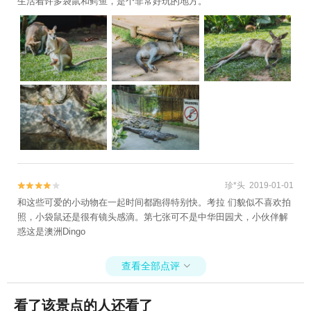
生活着许多袋鼠和鳄鱼，是个非常好玩的地方。
珍*头 2019-01-01


和这些可爱的小动物在一起时间都跑得特别快。考拉 们貌似不喜欢拍
照，小袋鼠还是很有镜头感滴。第七张可不是中华田园犬，小伙伴解
惑这是澳洲Dingo
查看全部点评

看了该景点的人还看了