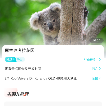


14
库兰达考拉花园
4.3
21条评论

分
不错
查看景点简介及开放时间
简介


2/4 Rob Veivers Dr, Kuranda QLD 4881澳大利亚
地图