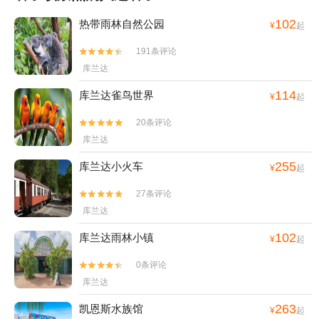
102
热带雨林自然公园
¥
起
191条评论


库兰达
114
库兰达雀鸟世界
¥
起
20条评论


库兰达
255
库兰达小火车
¥
起
27条评论


库兰达
102
库兰达雨林小镇
¥
起
0条评论


库兰达
263
凯恩斯水族馆
¥
起