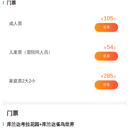
门票
105
¥
起
成人票
查看
54
¥
起
儿童票（需陪同人员）
查看
285
¥
起
家庭票2大2小
查看
门票
库兰达考拉花园+库兰达雀鸟世界