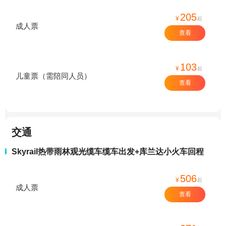
205
¥
起
成人票
查看
103
¥
起
儿童票（需陪同人员）
查看
交通
Skyrail热带雨林观光缆车缆车出发+库兰达小火车回程
506
¥
起
成人票
查看