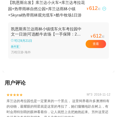
【凯恩斯出发】库兰达小火车+库兰达考拉花
612
园+热带雨林自然公园+库兰达雨林小镇

¥
起
+Skyrail热带雨林观光缆车+酷牛牧场1日游
凯恩斯库兰达雨林小镇缆车火车考拉园中
文一日游|可选酷牛农场【一手保障：20
612
¥
起
年一手地接+自备车辆+中文导游+可选酒
可订8月21日
查看
店接送/团后送机+上门接天天发+纯玩无
条件退
购物】
万程日游-海外
用户评论
M*3 2018-11-12


库兰达的考拉园也是一定要来的一个景点， 这里饲养着许多澳洲特有
的动物，最耀眼的明星就是这里的考拉了，她们慵懒地趴在树上，有
时会用特别萌的眼神看着你，让人就想上去把她抱起来。另外这里还