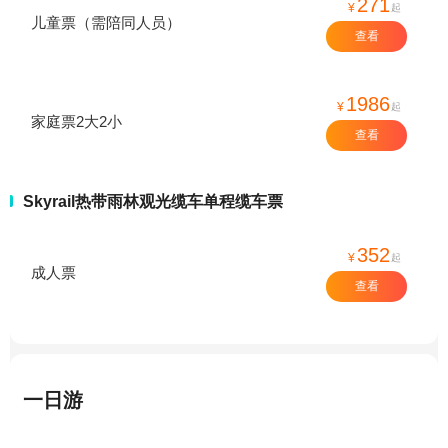
271
¥
起
儿童票（需陪同人员）
查看
1986
¥
起
家庭票2大2小
查看
Skyrail热带雨林观光缆车单程缆车票
352
¥
起
成人票
查看
一日游