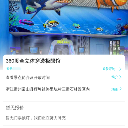


5
360度全立体穿透极限馆
0条评论

暂无点评
查看景点简介及开放时间
简介


浙江衢州常山县辉埠镇路里坑村三衢石林景区内
地图
暂无报价
暂无门票预订，我们正在努力补充