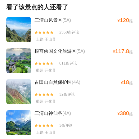
看了该景点的人还看了
120
三清山风景区
(5A)
¥
起
2550条评论


上饶·玉山县
117.8
根宫佛国文化旅游区
(5A)
¥
起
611条评论


衢州·开化县
18
古田山自然保护区
(4A)
¥
起
32条评论


衢州·开化县
380
三清山神仙谷
(4A)
¥
起
3条评论


上饶·玉山县